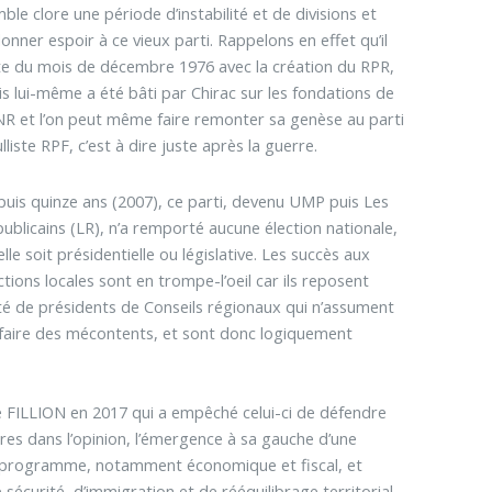
ble clore une période d’instabilité et de divisions et
onner espoir à ce vieux parti. Rappelons en effet qu’il
e du mois de décembre 1976 avec la création du RPR,
s lui-même a été bâti par Chirac sur les fondations de
NR et l’on peut même faire remonter sa genèse au parti
lliste RPF, c’est à dire juste après la guerre.
uis quinze ans (2007), ce parti, devenu UMP puis Les
ublicains (LR), n’a remporté aucune élection nationale,
elle soit présidentielle ou législative. Les succès aux
ctions locales sont en trompe-l’oeil car ils reposent
arité de présidents de Conseils régionaux qui n’assument
e faire des mécontents, et sont donc logiquement
e FILLION en 2017 qui a empêché celui-ci de défendre
es dans l’opinion, l’émergence à sa gauche d’une
 programme, notamment économique et fiscal, et
e sécurité, d’immigration et de rééquilibrage territorial.