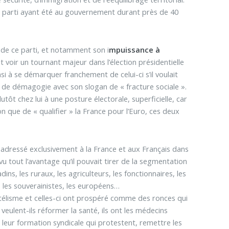
un parti ayant été au gouvernement durant près de 40
l de ce parti, et notamment son i
mpuissance à
ut voir un tournant majeur dans l’élection présidentielle
i à se démarquer franchement de celui-ci s’il voulait
e de démagogie avec son slogan de « fracture sociale ».
utôt chez lui à une posture électorale, superficielle, car
ion que de « qualifier » la France pour l’Euro, ces deux
ne, adressé exclusivement à la France et aux Français dans
 tout l’avantage qu’il pouvait tirer de la segmentation
ins, les ruraux, les agriculteurs, les fonctionnaires, les
s, les souverainistes, les européens…
entélisme et celles-ci ont prospéré comme des ronces qui
eulent-ils réformer la santé, ils ont les médecins
t leur formation syndicale qui protestent, remettre les