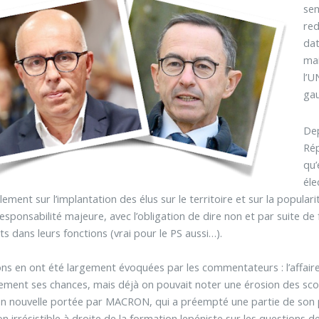
sem
red
dat
mai
l’U
gau
Dep
Rép
qu’
éle
llement sur l’implantation des élus sur le territoire et sur la popul
esponsabilité majeure, avec l’obligation de dire non et par suite d
ts dans leurs fonctions (vrai pour le PS aussi…).
ons en ont été largement évoquées par les commentateurs : l’affair
ment ses chances, mais déjà on pouvait noter une érosion des scor
n nouvelle portée par MACRON, qui a préempté une partie de son
on irrésistible à droite de la formation lepéniste sur les questions d