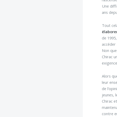
Une diff
ans dep
Tout cel
élabore
de 1995,
accéder 
Non que l
Chirac un
exigence
Alors qu
leur ens
de l’opin
jeunes, 
Chirac e
maintena
contre e