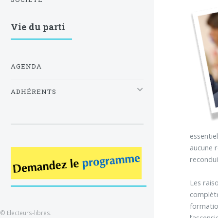
Vie du parti
AGENDA
ADHÉRENTS
essentie
aucune r
recondui
Les rais
complète
formatio
© Electeurs-libres.
l’ascensi