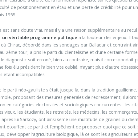
iculté de positionnement en étau et une perte de crédibilité pour 
uis 1958.
a est sans doute vrai, mais il y a une raison supplémentaire au recu
r un véritable programme politique
à la hauteur des enjeux. Il fa
 où Chirac, débordé dans les sondages par Balladur et contraint ains
au 2ème tour, a pris le parti du clientélisme et d’une certaine form
e diagnostic soit erroné, bien au contraire, mais il correspondait pl
e fois élu président l’a bien vite oublié, n’ayant plus d’autre obsess
s étant incompatibles.
e le parti néo-gaulliste s'était jusque là, dans la tradition gaullien
emble, proposant des mesures générales de redressement, il alors vu
ion en catégories électorales et sociologiques concurrentes : les citad
les vieux, les étudiants, les retraités, les médecins, les commerçant
t après lui Sarkozy, ont ainsi semé une multitude de graines du cli
nt étouffent ce parti et l’empêchent de proposer quoi que ce soit : v
ux, développer l’agriculture biologique, là ce sont les agriculteurs e